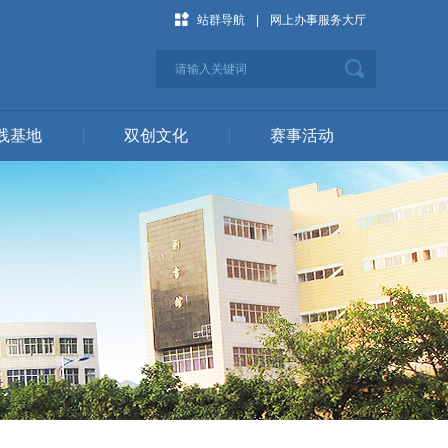
站群导航
|
网上办事服务大厅
践基地
|
双创文化
|
赛事活动