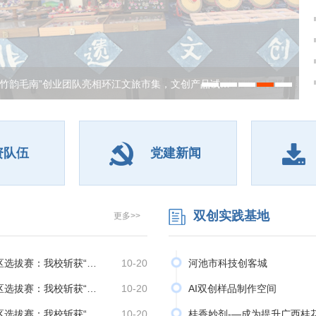
日，“竹韵毛南 —— 花竹帽非遗活态传承与海外市场开拓”项目团队携
“竹韵毛南”创业团队亮相环江文旅市集，文创产品试…
竹帽系列作品亮相环江文旅市集，开展线下展销与实地...
资队伍
党建新闻
双创实践基地
更多>>
赛区选拔赛：我校斩获“…
10-20
河池市科技创客城
赛区选拔赛：我校斩获“…
10-20
AI双创样品制作空间
赛区选拔赛：我校斩获“…
10-20
桂香妙剂-—成为提升广西桂