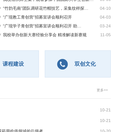
“竹韵毛南”团队调研花竹帽技艺，采集纹样探…
04-10
“广现教工青创营”招募宣讲会顺利召开
04-03
“广现学子青创营”招募宣讲会顺利召开 助…
03-24
我校举办创新大赛经验分享会 精准解读新赛规
11-05
课程建设
双创文化
更多>>
10-21
10-21
花药用价值领域的引领者
10-20